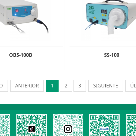
OBS-100B
SS-100
IO
ANTERIOR
1
2
3
SIGUIENTE
Ú