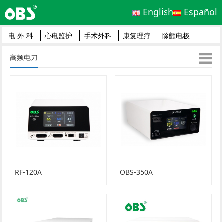
English
Español
电 外 科
心电监护
手术外科
康复理疗
除颤电极
高频电刀
RF-120A
OBS-350A